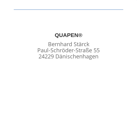
QUAPEN®
Bernhard Stärck
Paul-Schröder-Straße 55
24229 Dänischenhagen
TELEFON
04349-9590980
Mobil: 0177-8342914