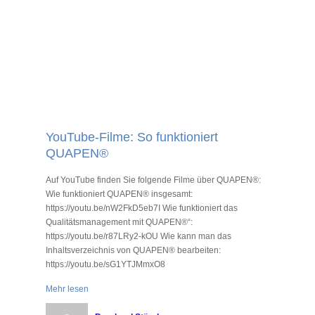
YouTube-Filme: So funktioniert
FA
QUAPEN®
Ohne
Pers
Auf YouTube finden Sie folgende Filme über QUAPEN®:
Fach
Wie funktioniert QUAPEN® insgesamt:
und 
https://youtu.be/nW2FkD5eb7I Wie funktioniert das
Rech
Qualitätsmanagement mit QUAPEN®“:
Verl
https://youtu.be/r87LRy2-kOU Wie kann man das
erns
Inhaltsverzeichnis von QUAPEN® bearbeiten:
https://youtu.be/sG1YTJMmxO8
Mehr
Mehr lesen